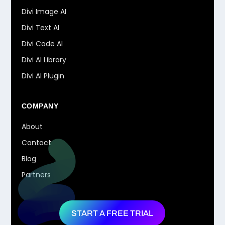
Divi Image AI
Divi Text AI
Divi Code AI
Divi AI Library
Divi AI Plugin
COMPANY
About
Contact
Blog
Partners
START A FREE TRIAL