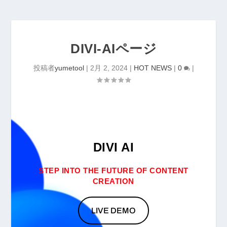
DIVI-AIページ
投稿者
yumetool
|
2月 2, 2024
|
HOT NEWS
|
0
|
DIVI AI
STEP INTO THE FUTURE OF CONTENT
CREATION
LIVE DEMO